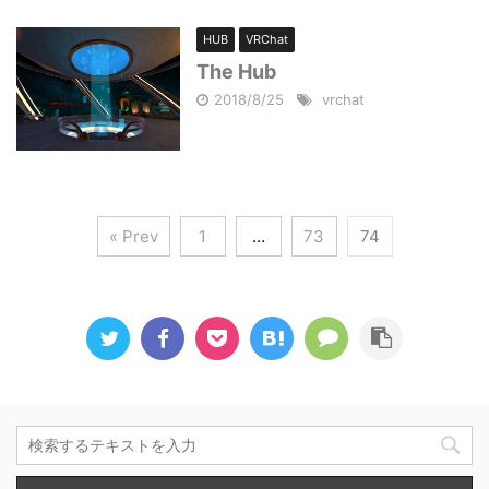
HUB
VRChat
The Hub
2018/8/25
vrchat
« Prev
1
…
73
74