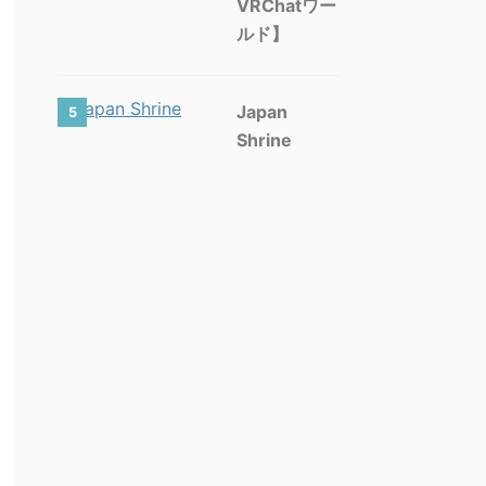
VRChatワー
ルド】
Japan
5
Shrine