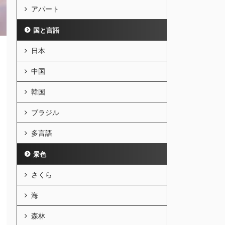
アパート
国と言語
日本
中国
韓国
ブラジル
多言語
景色
さくら
海
森林