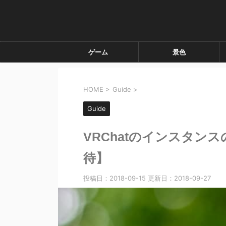
ゲーム
景色
HOME
>
Guide
>
Guide
VRChatのインスタン
待】
投稿日：2018-09-15 更新日：
2018-09-27